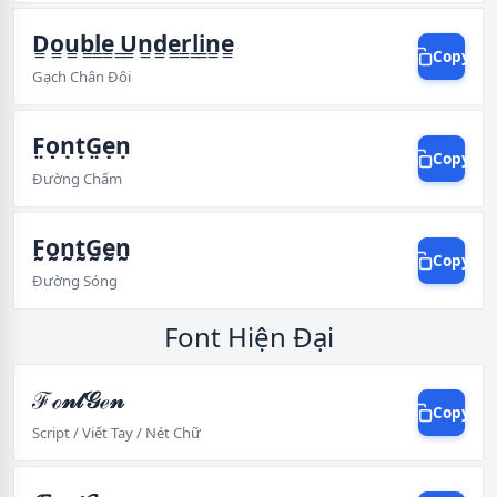
D͇o͇u͇b͇l͇e͇ ͇U͇n͇d͇e͇r͇l͇i͇n͇e͇
Copy
Gạch Chân Đôi
F̤ọṇṭG̤ẹṇ
Copy
Đường Chấm
F̰o̰n̰t̰G̰ḛn̰
Copy
Đường Sóng
Font Hiện Đại
ℱℴ𝓃𝓉𝒢ℯ𝓃
Copy
Script / Viết Tay / Nét Chữ