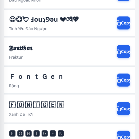
Dấu Ngoặc Nhọn
😍💞💘 Ⅎouʇ⅁ǝu 💔💏💖
Copy
Tình Yêu Đảo Ngược
𝕱𝖔𝖓𝖙𝕲𝖊𝖓
Copy
Fraktur
Ｆ ｏ ｎ ｔ Ｇ ｅ ｎ
Copy
Rộng
🇫 🇴 🇳 🇹 🇬 🇪 🇳
Copy
Xanh Da Trời
🅵 🅾 🅽 🆃 🅶 🅴 🅽
Copy