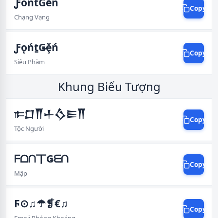
ƑǒǹťĠḕǹ
Copy
Chạng Vạng
ƑǫńṯǤḝń
Copy
Siêu Phàm
Khung Biểu Tượng
𐎣𒆸𒐖𒈦𒋝𒀼𒐖
Copy
Tộc Người
ᖴᗝᑎ丅Ǥᗴᑎ
Copy
Mập
Ϝ⊙♫☂❡€♫
Copy