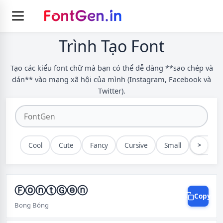
Trình Tạo Font
Tạo các kiểu font chữ mà bạn có thể dễ dàng **sao chép và
dán** vào mạng xã hội của mình (Instagram, Facebook và
Twitter).
>
Cool
Cute
Fancy
Cursive
Small
Bold
ⒻⓞⓝⓣⒼⓔⓝ
Copy
Bong Bóng