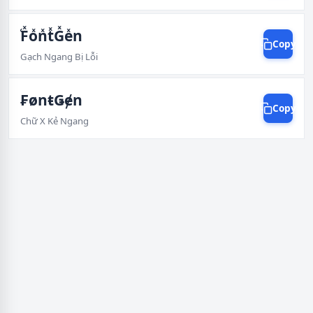
ͯFͯoͯnͯtͯGͯeͯn
Copy
Gạch Ngang Bị Lỗi
₣ønŧǤɇn
Copy
Chữ X Kẻ Ngang