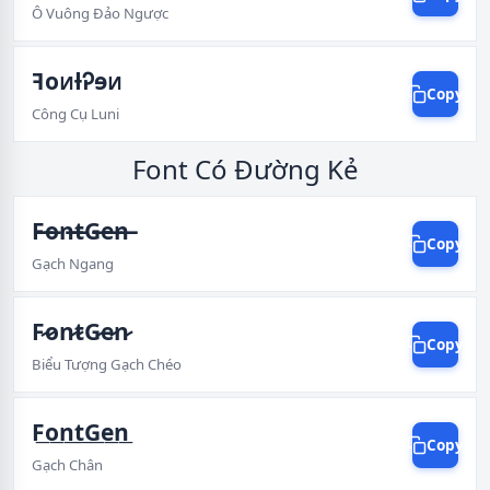
Ô Vuông Đảo Ngược
ꟻoᴎƚᎮɘᴎ
Copy
Công Cụ Luni
Font Có Đường Kẻ
F̶o̶n̶t̶G̶e̶n̶
Copy
Gạch Ngang
F̷o̷n̷t̷G̷e̷n̷
Copy
Biểu Tượng Gạch Chéo
F͟o͟n͟t͟G͟e͟n͟
Copy
Gạch Chân