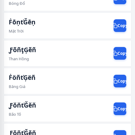
Bóng Đổ
ḞōņťĞēņ
Copy
Mặt Trời
ƑõñţĢẽñ
Copy
Than Hồng
ḞöñťĢëñ
Copy
Băng Giá
ƑǒňťǦěň
Copy
Bão Tố
ƑŏňťĞĕň