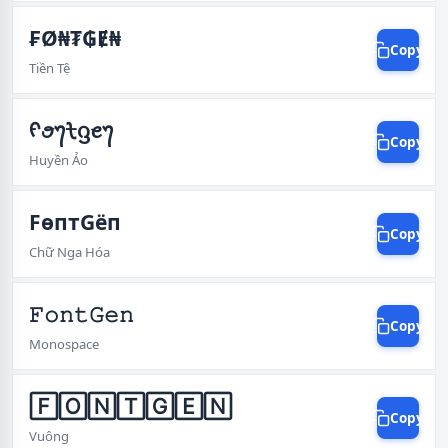
₣Ø₦₮₲Ɇ₦
Copy
Tiền Tệ
ᠻꪮ᭢ᡶᦋꫀ᭢
Copy
Huyền Ảo
FѳптGёп
Copy
Chữ Nga Hóa
𝙵𝚘𝚗𝚝𝙶𝚎𝚗
Copy
Monospace
🄵🄾🄽🅃🄶🄴🄽
Copy
Vuông