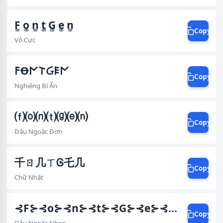
F͚ o͚ n͚ t͚ G͚ e͚ n͚
Copy
Vô Cực
𐌅Ꝋ𐌍𐌕Ᏽ𐌄𐌍
Copy
Nghiêng Bí Ẩn
⒡⒪⒩⒯⒢⒠⒩
Copy
Dấu Ngoặc Đơn
千ㄖ几ㄒᎶ乇几
Copy
Chữ Nhật
⊰F⊱⊰o⊱⊰n⊱⊰t⊱⊰G⊱⊰e⊱⊰n⊱
Copy