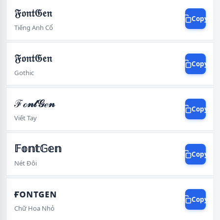
𝔉𝔬𝔫𝔱𝔊𝔢𝔫
Copy
Tiếng Anh Cổ
𝔉𝔬𝔫𝔱𝔊𝔢𝔫
Copy
Gothic
ℱℴ𝓃𝓉𝒢ℯ𝓃
Copy
Viết Tay
𝔽𝕠𝕟𝕥𝔾𝕖𝕟
Copy
Nét Đôi
ғᴏɴᴛɢᴇɴ
Copy
Chữ Hoa Nhỏ