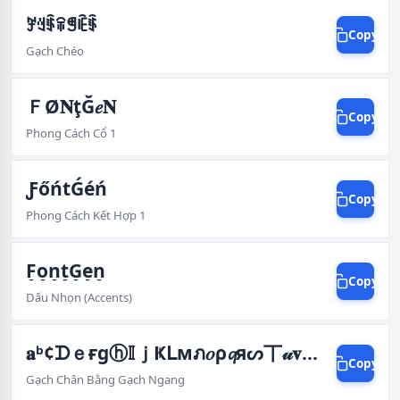
ꎇꆻꈇꋖꁅꍟꈇ
Copy
Gạch Chéo
ＦØ𝐍ţĞ𝑒𝐍
Copy
Phong Cách Cổ 1
ƑőńtǴéń
Copy
Phong Cách Kết Hợp 1
F̠o̠n̠t̠G̠e̠n̠
Copy
Dấu Nhọn (Accents)
𝐚ᵇ¢ᗪｅғgⓗ𝕀ｊҜᒪмภ𝑜ρ𝓺яᔕ丅𝓊𝐯Ŵⓧⓨℤ
Copy
Gạch Chân Bằng Gạch Ngang