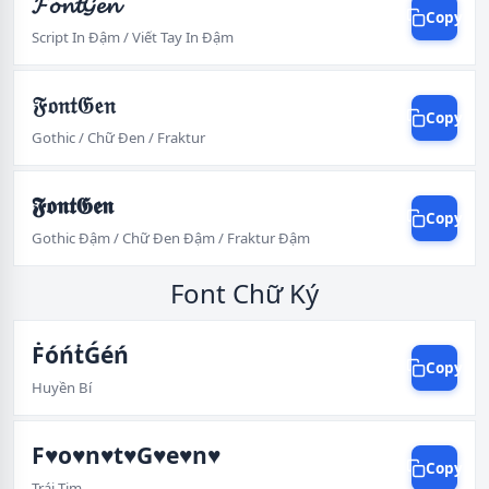
𝓕𝓸𝓷𝓽𝓖𝓮𝓷
Copy
Script In Đậm / Viết Tay In Đậm
𝔉𝔬𝔫𝔱𝔊𝔢𝔫
Copy
Gothic / Chữ Đen / Fraktur
𝕱𝖔𝖓𝖙𝕲𝖊𝖓
Copy
Gothic Đậm / Chữ Đen Đậm / Fraktur Đậm
Font Chữ Ký
ḞóńṫǴéń
Copy
Huyền Bí
F♥o♥n♥t♥G♥e♥n♥
Copy
Trái Tim