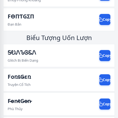
Emoji Phóng Khoáng
FӨПƬGΣП
Copy
Đạn Bắn
Biểu Tượng Uốn Lượn
ᎦᎧᏁᏖᎶᏋᏁ
Copy
Glitch Bị Biến Dạng
FօռȶǤɛռ
Copy
Truyện Cổ Tích
F̷̷o̷̷n̷̷t̷̷G̷̷e̷̷n̷̷
Copy
Phù Thủy