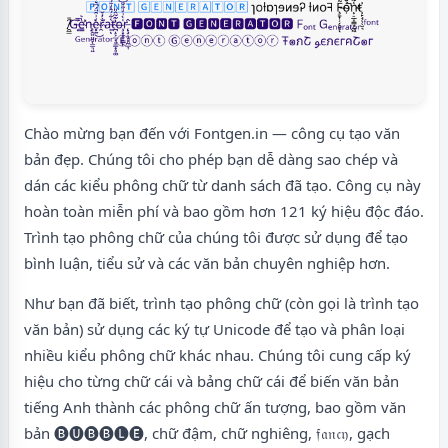
Chào mừng bạn đến với Fontgen.in — công cụ tạo văn
bản đẹp. Chúng tôi cho phép bạn dễ dàng sao chép và
dán các kiểu phông chữ từ danh sách đã tạo. Công cụ này
hoàn toàn miễn phí và bao gồm hơn 121 ký hiệu độc đáo.
Trình tạo phông chữ của chúng tôi được sử dụng để tạo
bình luận, tiểu sử và các văn bản chuyên nghiệp hơn.
Như bạn đã biết, trình tạo phông chữ (còn gọi là trình tạo
văn bản) sử dụng các ký tự Unicode để tạo và phân loại
nhiều kiểu phông chữ khác nhau. Chúng tôi cung cấp ký
hiệu cho từng chữ cái và bảng chữ cái để biến văn bản
tiếng Anh thành các phông chữ ấn tượng, bao gồm văn
bản 🅑🅤🅑🅑🅛🅔, chữ đậm, chữ nghiêng, 𝔣𝔞𝔫𝔠𝔶, gạch