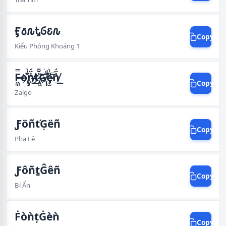
Ӻ𐒀𐒐ᎿⳒ𐒢𐒐
Copy
Kiểu Phóng Khoáng 1
F̶̵͖͚̯̮̤̫̿̆͌͋͡͡o҉̢̡̲͇̌͗̀͢͝n̸͐̈́͟͟͝t҉̷҉̢͖͔̹͛̌͊͘͜͠͡͡G̸҉̜̜̱̄ͩ͆͝͞e̵̡̫̫͍͕̎ͭ̐͟͟͝͞n̸͐̈́͟͟͝
Copy
Zalgo
ƑöñťĢëñ
Copy
Pha Lê
ƑôñṯĜêñ
Copy
Bí Ẩn
ḞòǹțĠèǹ
Copy