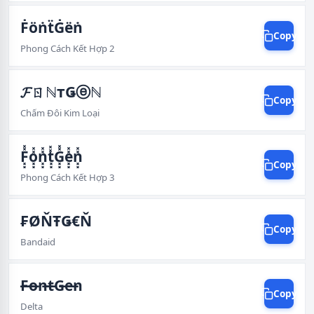
ḞöṅẗĠëṅ
Copy
Phong Cách Kết Hợp 2
𝓕ㄖℕтǤⓔℕ
Copy
Chấm Đôi Kim Loại
F͓͓̽̽o͓͓̽̽n͓͓̽̽t͓͓̽̽G͓͓̽̽e͓͓̽̽n͓͓̽̽
Copy
Phong Cách Kết Hợp 3
₣ØŇŦǤ€Ň
Copy
Bandaid
̶F̶o̶n̶t̶G̶e̶n
Copy
Delta