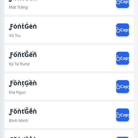
Copy
Mặt Trăng
ƑȯṅṫĠėṅ
Copy
Vũ Trụ
ƑốňťǦếň
Copy
Ký Tự Rune
ƑồǹțĢềǹ
Copy
Địa Ngục
ƑǒǹťǦḗǹ
Copy
Bình Minh